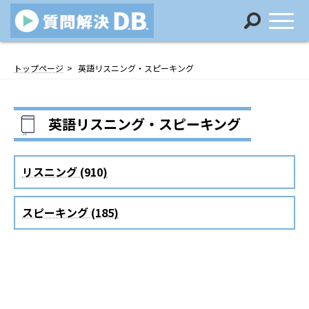
コ
ナ
ン
ビ
トップページ
英語リスニング・スピーキング
テ
ゲ
ン
ー
ツ
シ
英語リスニング・スピーキング
へ
ョ
ス
ン
キ
に
ッ
移
リスニング (910)
プ
動
スピーキング (185)