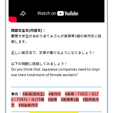
問題文全文(内容文)：
慶應大学生のあめりあてぁさんが英検準1級の英作文に挑
戦します。
正しい英文法で、文章が書けるようになりましょう！
以下の問題に挑戦してみましょう！
Do you think that Japanese companies need to impr
ove their treatment of female workers?
単元：
#英語(高校生)
#英作文
#英検・TOEIC・IELT
S・TOEFL・IELTS等
#英検
#英検準1級
#整序英作
文
#自由英作文