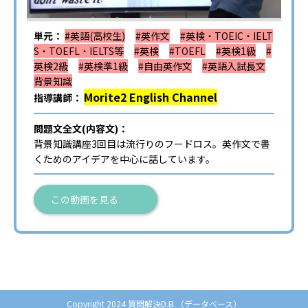
単元：
#英語(高校生)
#英作文
#英検・TOEIC・IELT
S・TOEFL・IELTS等
#英検
#TOEFL
#英検1級
#
英検2級
#英検準1級
#自由英作文
#英語入試長文
背景知識
Morite2 English Channel
指導講師：
問題文全文(内容文)：
背景知識講座3回目は流行りのフードロス。英作文で書
くためのアイデアを中心に話しています。
この動画を見る
Copyright 2024 質問解決D.B.（データベース）