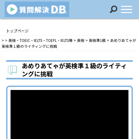
コ
ナ
ン
ビ
トップページ
テ
ゲ
>
>
英検・TOEIC・IELTS・TOEFL・IELTS等
>
英検
>
英検準1級
>
あめりあてゃが
ン
ー
英検準１級のライティングに挑戦
ツ
シ
へ
ョ
ス
ン
あめりあてゃが英検準１級のライティ
キ
に
ングに挑戦
ッ
移
プ
動