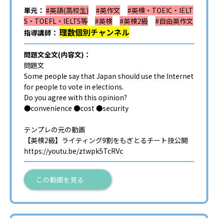
単元：
#英語(高校生)
#英作文
#英検・TOEIC・IELT
S・TOEFL・IELTS等
#英検
#英検2級
#自由英作文
理数個別チャンネル
指導講師：
問題文全文(内容文)：
問題文
Some people say that Japan should use the Internet
for people to vote in elections.
Do you agree with this opinion?
●convenience ●cost ●security
テンプレの元の動画
【英検2級】ライティング9割をもぎとるチート技公開
https://youtu.be/ztwpk5TcRVc
この動画を見る