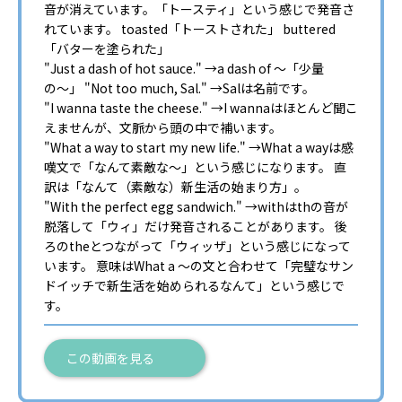
音が消えています。「トースティ」という感じで発音さ
れています。 toasted「トーストされた」 buttered
「バターを塗られた」
"Just a dash of hot sauce." →a dash of 〜「少量
の〜」 "Not too much, Sal." →Salは名前です。
"I wanna taste the cheese." →I wannaはほとんど聞こ
えませんが、文脈から頭の中で補います。
"What a way to start my new life." →What a wayは感
嘆文で「なんて素敵な〜」という感じになります。 直
訳は「なんて（素敵な）新生活の始まり方」。
"With the perfect egg sandwich." →withはthの音が
脱落して「ウィ」だけ発音されることがあります。 後
ろのtheとつながって「ウィッザ」という感じになって
います。 意味はWhat a 〜の文と合わせて「完璧なサン
ドイッチで新生活を始められるなんて」という感じで
す。
この動画を見る