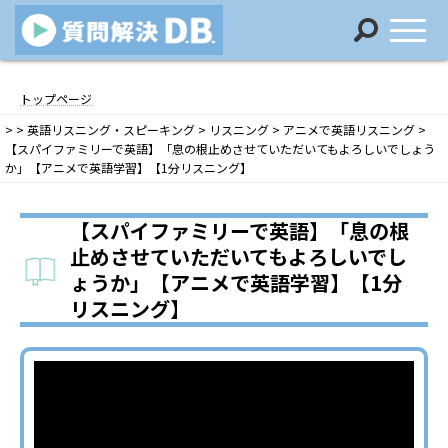
コ
ナ
ン
ビ
トップページ
テ
ゲ
>
>
英語リスニング・スピーキング
>
リスニング
>
アニメで英語リスニング
>
ン
ー
【スパイファミリーで英語】「息の根止めさせていただいてもよろしいでしょう
ツ
シ
か」【アニメで英語学習】【1分リスニング】
へ
ョ
ス
ン
キ
に
【スパイファミリーで英語】「息の根
ッ
移
止めさせていただいてもよろしいでし
プ
動
ょうか」【アニメで英語学習】【1分
リスニング】