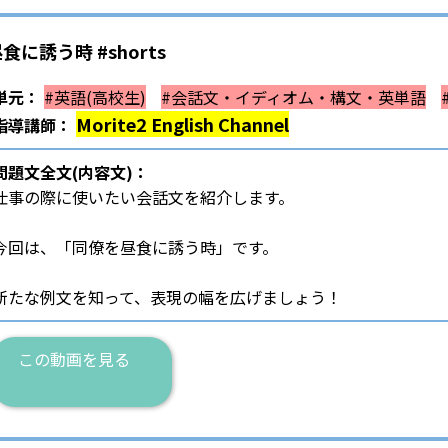
誘う時 #shorts
単元：
#英語(高校生)
#会話文・イディオム・構文・英単語
Morite2 English Channel
指導講師：
問題文全文(内容文)：
仕事の際に使いたい会話文を紹介します。
今回は、「同僚を昼食に誘う時」です。
新たな例文を知って、表現の幅を広げましょう！
この動画を見る