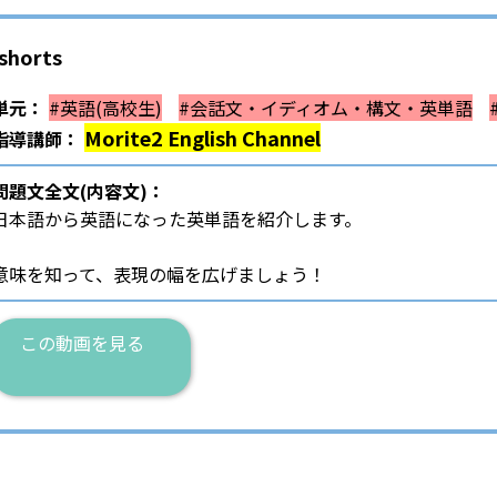
horts
単元：
#英語(高校生)
#会話文・イディオム・構文・英単語
Morite2 English Channel
指導講師：
問題文全文(内容文)：
日本語から英語になった英単語を紹介します。
意味を知って、表現の幅を広げましょう！
この動画を見る