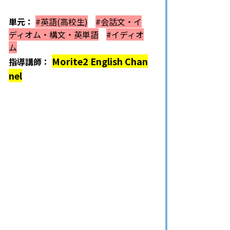
単元：
#英語(高校生)
#会話文・イ
ディオム・構文・英単語
#イディオ
ム
Morite2 English Chan
指導講師：
nel