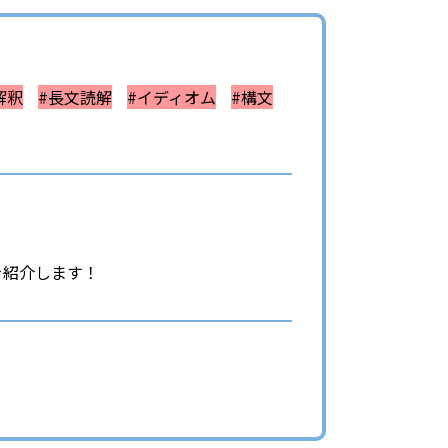
解釈
#長文読解
#イディオム
#構文
を紹介します！