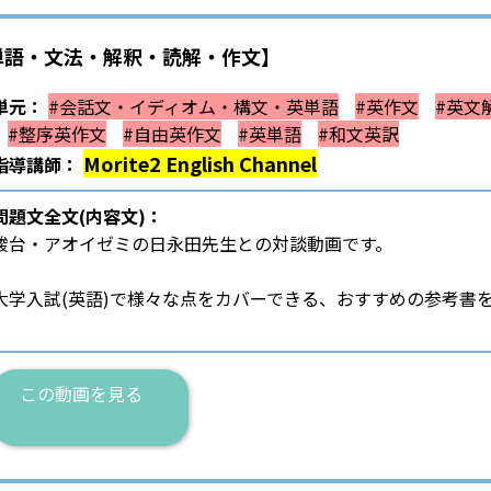
単語・文法・解釈・読解・作文】
単元：
#会話文・イディオム・構文・英単語
#英作文
#英文
#整序英作文
#自由英作文
#英単語
#和文英訳
Morite2 English Channel
指導講師：
問題文全文(内容文)：
駿台・アオイゼミの日永田先生との対談動画です。
大学入試(英語)で様々な点をカバーできる、おすすめの参考書
この動画を見る