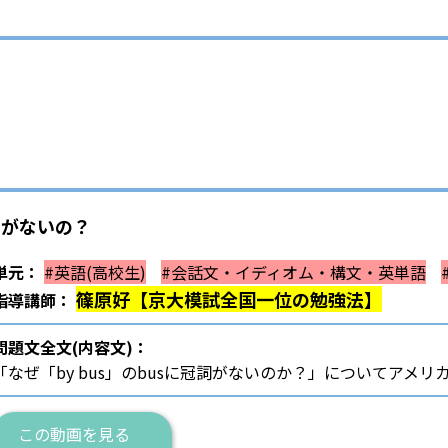
冠詞がないの？
単元：
#英語(高校生)
#会話文・イディオム・構文・英単語
篠原好【京大模試全国一位の勉強法】
指導講師：
問題文全文(内容文)：
「なぜ「by bus」のbusに冠詞がないのか？」についてアメ
この動画を見る