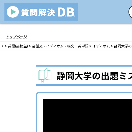
コ
ナ
ン
ビ
トップページ
テ
ゲ
>
>
英語(高校生)
>
会話文・イディオム・構文・英単語
>
イディオム
>
静岡大学の出
ン
ー
ツ
シ
へ
ョ
ス
ン
静岡大学の出題ミスか
キ
に
ッ
移
プ
動