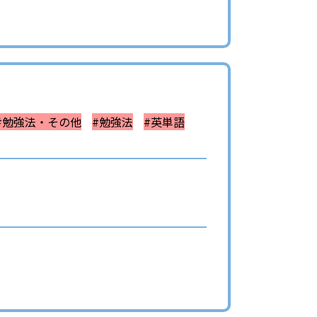
#勉強法・その他
#勉強法
#英単語