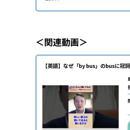
＜関連動画＞
【英語】なぜ「by bus」のbusに