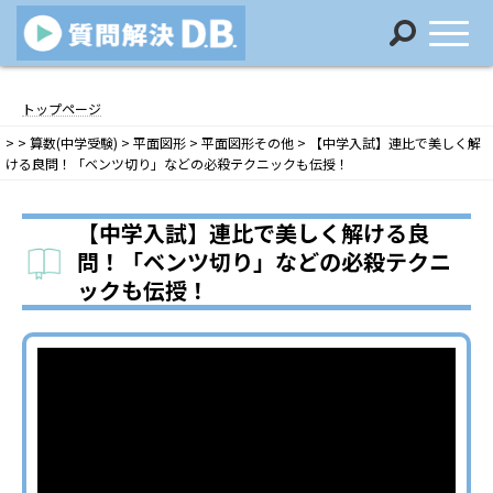
コ
ナ
ン
ビ
トップページ
テ
ゲ
>
>
算数(中学受験)
>
平面図形
>
平面図形その他
>
【中学入試】連比で美しく解
ン
ー
ける良問！「ベンツ切り」などの必殺テクニックも伝授！
ツ
シ
へ
ョ
ス
ン
【中学入試】連比で美しく解ける良
キ
に
問！「ベンツ切り」などの必殺テクニ
ッ
移
ックも伝授！
プ
動