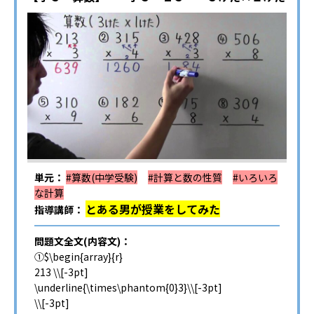
単元：
#算数(中学受験)
#計算と数の性質
#いろいろ
な計算
とある男が授業をしてみた
指導講師：
問題文全文(内容文)：
①$\begin{array}{r}
213 \\[-3pt]
\underline{\times\phantom{0}3}\\[-3pt]
\\[-3pt]