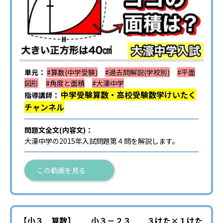
単元：
#算数(中学受験)
#過去問解説(学校別)
#平面
図形
#角度と面積
#大濠中学
中学受験算数・高校受験数学けいたく
指導講師：
チャンネル
問題文全文(内容文)：
大濠中学の2015年入試問題第４問を解説します。
この動画を見る
【小３ 算数】 小３－２３ ３けた×１けた