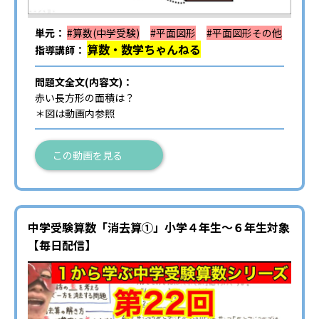
単元：
#算数(中学受験)
#平面図形
#平面図形その他
算数・数学ちゃんねる
指導講師：
問題文全文(内容文)：
赤い長方形の面積は？
＊図は動画内参照
この動画を見る
中学受験算数「消去算①」小学４年生～６年生対象
【毎日配信】