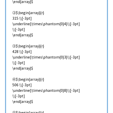
\end{array}$
②$\begin{array}{r}
315 \\[-3pt]
\underline{\times\phantom{0}4}\\[-3pt]
\\[-3pt]
\end{array}$
③$\begin{array}{r}
428 \\[-3pt]
\underline{\times\phantom{0}3}\\[-3pt]
\\[-3pt]
\end{array}$
④$\begin{array}{r}
506 \\[-3pt]
\underline{\times\phantom{0}8}\\[-3pt]
\\[-3pt]
\end{array}$
⑤$\begin{array}{r}