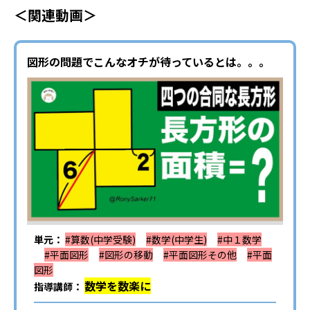
＜関連動画＞
図形の問題でこんなオチが待っているとは。。。
単元：
#算数(中学受験)
#数学(中学生)
#中１数学
#平面図形
#図形の移動
#平面図形その他
#平面
図形
数学を数楽に
指導講師：