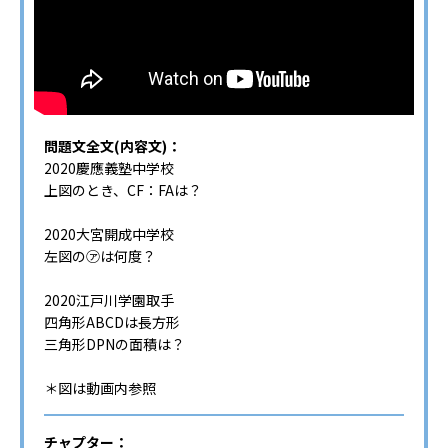
問題文全文(内容文)：
2020慶應義塾中学校
上図のとき、CF：FAは？
2020大宮開成中学校
左図の㋐は何度？
2020江戸川学園取手
四角形ABCDは長方形
三角形DPNの面積は？
＊図は動画内参照
チャプター：