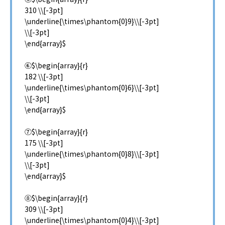
310 \\[-3pt]
\underline{\times\phantom{0}9}\\[-3pt]
\\[-3pt]
\end{array}$
⑥$\begin{array}{r}
182 \\[-3pt]
\underline{\times\phantom{0}6}\\[-3pt]
\\[-3pt]
\end{array}$
⑦$\begin{array}{r}
175 \\[-3pt]
\underline{\times\phantom{0}8}\\[-3pt]
\\[-3pt]
\end{array}$
⑧$\begin{array}{r}
309 \\[-3pt]
\underline{\times\phantom{0}4}\\[-3pt]