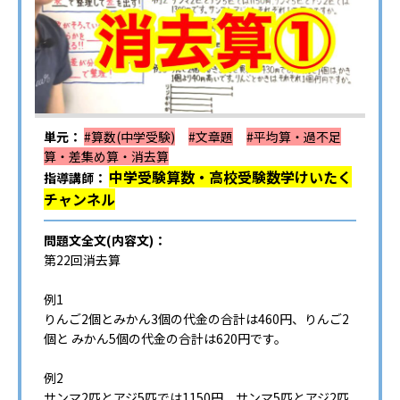
単元：
#算数(中学受験)
#文章題
#平均算・過不足
算・差集め算・消去算
中学受験算数・高校受験数学けいたく
指導講師：
チャンネル
問題文全文(内容文)：
第22回消去算
例1
りんご2個とみかん3個の代金の合計は460円、りんご2
個と みかん5個の代金の合計は620円です。
例2
サンマ2匹とアジ5匹では1150円、サンマ5匹とアジ2匹