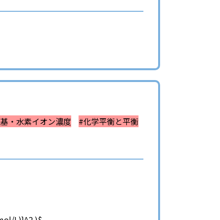
塩基・水素イオン濃度
#化学平衡と平衡
ol/L)}^2 )$