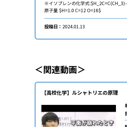
※イソプレンの化学式:$H_2C=C(CH_3)-
原子量 $H=1.0 C=12 O=16$
投稿日：
2024.01.13
＜関連動画＞
【高校化学】ルシャトリエの原理