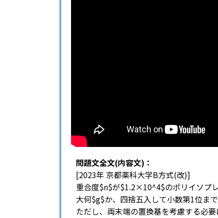
問題文全文(内容文)：
[2023年 京都薬科大学B方式(改)]
重合度$n$が$1.2×10^4$のポリイ
大何$g$か、四捨五入して小数第1位ま
ただし、両末端の置換基を考慮する必要