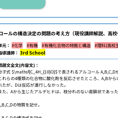
コールの構造決定の問題の考え方〔現役講師解説、高校化
単元：
#化学
#有機
#有機化合物の特徴と構造
#理科(高校
3rd School
指導講師：
問題文全文(内容文)：
分子式 $\mathsf{C_4H_{10}O}$で表されるアルコール A,B,C,
これらの4種類の化合物に酸化剤を反応させたところ、A,Bか
れたが、Dは反応が進行しなかった。
また、Aから生じたアルデヒドは、枝分れのない直鎖状であっ
A,B,C,Dの物質を記せ。
A,B,C,Dの構造式を記せ。