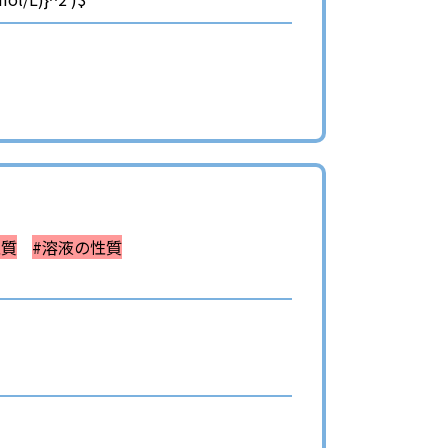
性質
#溶液の性質