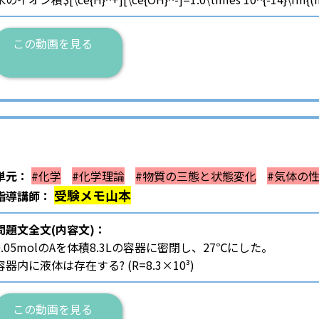
この動画を見る
単元：
#化学
#化学理論
#物質の三態と状態変化
#気体の
受験メモ山本
指導講師：
問題文全文(内容文)：
0.05molのAを体積8.3Lの容器に密閉し、27℃にした。
容器内に液体は存在する? (R=8.3×10³)
この動画を見る