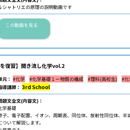
ルシャトリエの原理の説明動画です
この動画を見る
復習】聞き流し化学vol.2
単元：
#化学
#化学基礎１ー物質の構成
#理科(高校生)
#化
3rd School
指導講師：
問題文全文(内容文)：
化学基礎
原子、電子配置、イオン、周期表、同位体、放射性同位体、半
について解説します。
※音声のみ