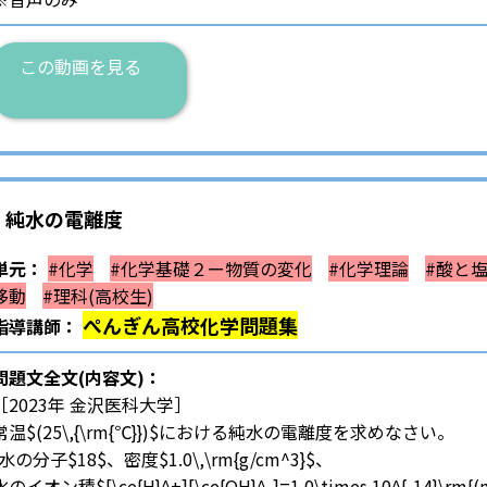
この動画を見る
) 純水の電離度
単元：
#化学
#化学基礎２ー物質の変化
#化学理論
#酸と
移動
#理科(高校生)
ぺんぎん高校化学問題集
指導講師：
問題文全文(内容文)：
［2023年 金沢医科大学］
常温$(25\,{\rm{℃}})$における純水の電離度を求めなさい。
(水の分子$18$、密度$1.0\,\rm{g/cm^3}$、
水のイオン積$[\ce{H}^+][\ce{OH}^-]=1.0\times 10^{-14}\rm{(m