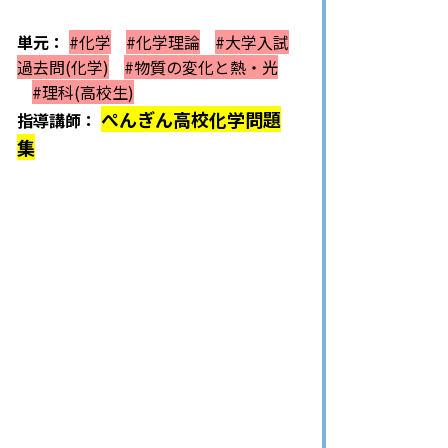
単元：
#化学
#化学理論
#大学入試
過去問(化学)
#物質の変化と熱・光
#理科(高校生)
ぺんぎん高校化学問題
指導講師：
集