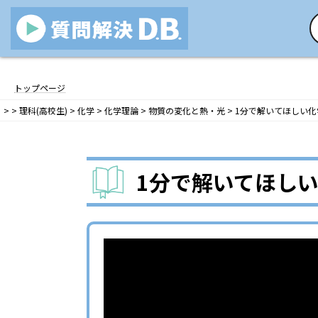
コ
ナ
ン
ビ
トップページ
テ
ゲ
>
>
理科(高校生)
>
化学
>
化学理論
>
物質の変化と熱・光
>
1分で解いてほしい化学
ン
ー
ツ
シ
へ
ョ
ス
ン
1分で解いてほしい
キ
に
ッ
移
プ
動