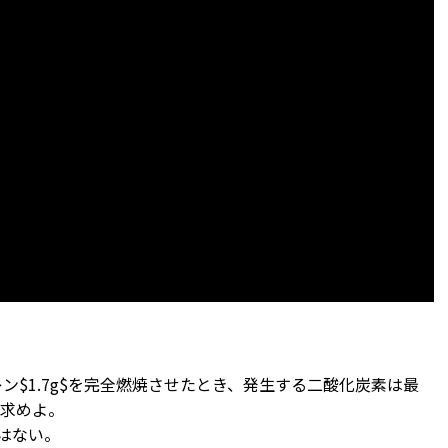
ソプレン$1.7g$を完全燃焼させたとき、発生する二酸化炭素は最
で求めよ。
はない。