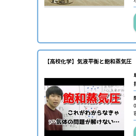
【高校化学】気液平衡と飽和蒸気圧