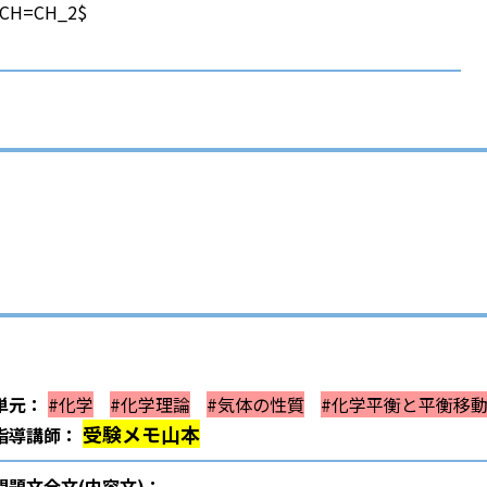
CH=CH_2$
単元：
#化学
#化学理論
#気体の性質
#化学平衡と平衡移
受験メモ山本
指導講師：
問題文全文(内容文)：