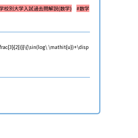
#学校別大学入試過去問解説(数学)
#数学
frac{3}{2})}}\{\sin(log\ \mathit{u})+\disp