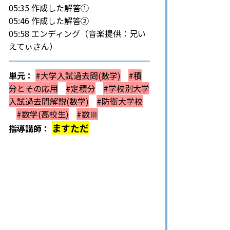
05:35 作成した解答①
05:46 作成した解答②
05:58 エンディング（音楽提供：兄い
えてぃさん）
単元：
#大学入試過去問(数学)
#積
分とその応用
#定積分
#学校別大学
入試過去問解説(数学)
#防衛大学校
#数学(高校生)
#数Ⅲ
ますただ
指導講師：