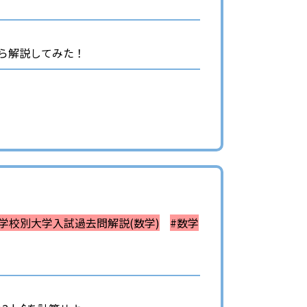
がら解説してみた！
#学校別大学入試過去問解説(数学)
#数学