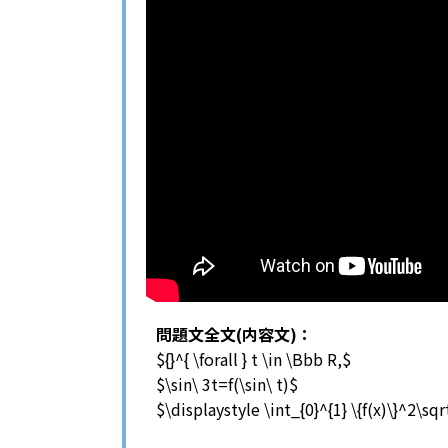
問題文全文(内容文)：
${}^{ \forall } t \in \Bbb R,$
$\sin\ 3t=f(\sin\ t)$
$\displaystyle \int_{0}^{1} \{f(x)\}^2\sqr