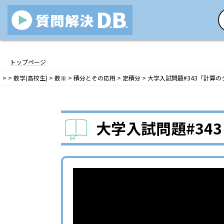
コ
ナ
ン
ビ
トップページ
テ
ゲ
>
>
数学(高校生)
>
数Ⅲ
>
積分とその応用
>
定積分
>
大学入試問題#343「計算の
ン
ー
ツ
シ
へ
ョ
ス
ン
大学入試問題#34
キ
に
ッ
移
プ
動