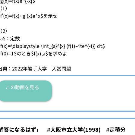
g(x)=f(x)e^{-x}$
（1）
$f'(x)=f(x)+g'(x)e^x$を示せ
（2）
$a$：定数
f(x)=\displaystyle \int_{a}^{x} (f(t)-4te^{-t}) dt$
$f(0)=1$のとき$f(x),a$を求めよ
出典：2022年岩手大学 入試問題
この動画を見る
解答になるはず」 #大阪市立大学(1998) #定積分