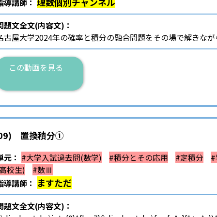
理数個別チャンネル
指導講師：
問題文全文(内容文)：
名古屋大学2024年の確率と積分の融合問題をその場で解きな
この動画を見る
09) 置換積分①
単元：
#大学入試過去問(数学)
#積分とその応用
#定積分
(高校生)
#数Ⅲ
ますただ
指導講師：
問題文全文(内容文)：