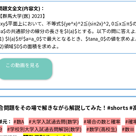
問題文全文(内容文)：
【群馬大学(医) 2023】
$xy$平面上において、不等式$(ye^x)^2≦(sin2x)^2, 0≦x
=a$の共通部分の線分の長さを$l(a)$とする。以下の問に答え
(1) $l(a)$が$a=a_0$で最大となるとき、$tana_0$の値を求め
(2)領域$D$の面積を求めよ。
この動画を見る
問題をその場で解きながら解説してみた！#shorts #
単元：
#数A
#大学入試過去問(数学)
#場合の数と確率
#確
分
#学校別大学入試過去問解説(数学)
#数学(高校生)
#数Ⅲ