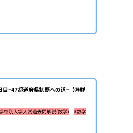
目~47都道府県制覇への道~【㊴群
#学校別大学入試過去問解説(数学)
#数学