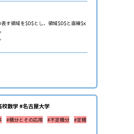
≦π$の表す領域を$D$とし、領域$D$と直線$x
よ。
よ。
高校数学 #名古屋大学
率
#積分とその応用
#不定積分
#定積