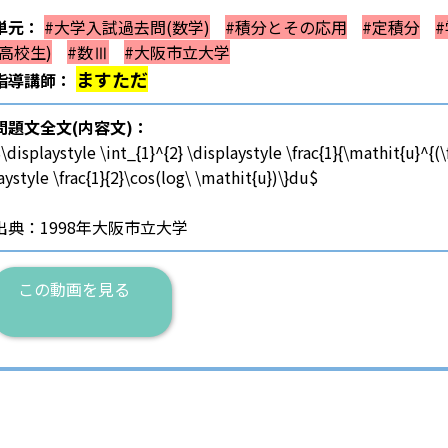
単元：
#大学入試過去問(数学)
#積分とその応用
#定積分
(高校生)
#数Ⅲ
#大阪市立大学
ますただ
指導講師：
問題文全文(内容文)：
\displaystyle \int_{1}^{2} \displaystyle \frac{1}{\mathit{u}^{(\
aystyle \frac{1}{2}\cos(log\ \mathit{u})\}du$
出典：1998年大阪市立大学
この動画を見る