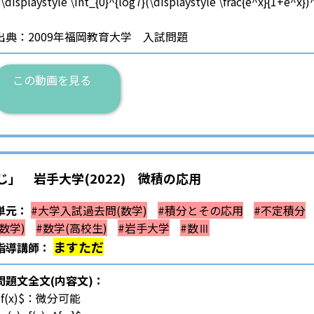
$\displaystyle \int_{0}^{log7}(\displaystyle \frac{e^x}{1
出典：2009年福岡教育大学 入試問題
この動画を見る
じ」 岩手大学(2022) 微積の応用
単元：
#大学入試過去問(数学)
#積分とその応用
#不定積分
(数学)
#数学(高校生)
#岩手大学
#数Ⅲ
ますただ
指導講師：
問題文全文(内容文)：
$f(x)$：微分可能