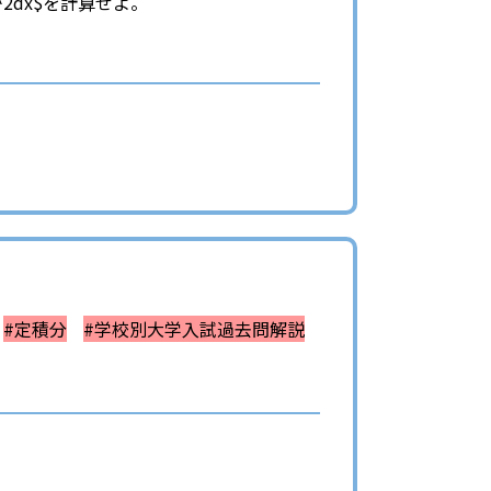
+e^x})^2dx$を計算せよ。
#定積分
#学校別大学入試過去問解説