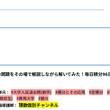
問題をその場で解説しながら解いてみた！毎日積分96日
単元：
#大学入試過去問(数学)
#積分とその応用
#定積分
(高校生)
#群馬大学
#数Ⅲ
理数個別チャンネル
指導講師：