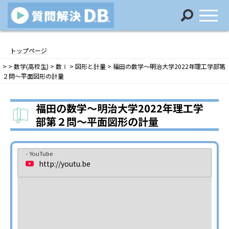
コ
ナ
ン
ビ
トップページ
テ
ゲ
>
>
数学(高校生)
>
数Ⅰ
>
図形と計量
>
福田の数学〜明治大学2022年理工学部第
ン
ー
２問〜平面図形の計量
ツ
シ
へ
ョ
ス
ン
福田の数学〜明治大学2022年理工学
キ
に
部第２問〜平面図形の計量
ッ
移
プ
動
- YouTube
http://youtu.be