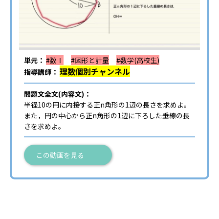
単元：
#数Ⅰ
#図形と計量
#数学(高校生)
理数個別チャンネル
指導講師：
問題文全文(内容文)：
半径10の円に内接する正n角形の1辺の長さを求めよ。
また，円の中心から正n角形の1辺に下ろした垂線の長
さを求めよ。
この動画を見る