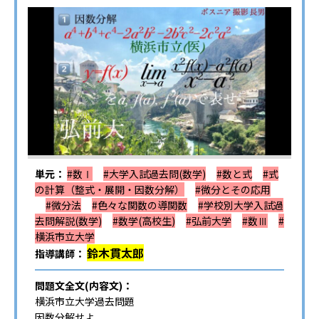
単元：
#数Ⅰ
#大学入試過去問(数学)
#数と式
#式
の計算（整式・展開・因数分解）
#微分とその応用
#微分法
#色々な関数の導関数
#学校別大学入試過
去問解説(数学)
#数学(高校生)
#弘前大学
#数Ⅲ
#
横浜市立大学
鈴木貫太郎
指導講師：
問題文全文(内容文)：
横浜市立大学過去問題
因数分解せよ