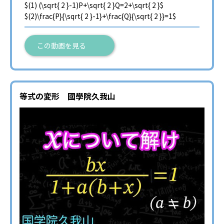
$(1) (\sqrt{ 2 }-1)P+\sqrt{ 2 }Q=2+\sqrt{ 2 }$
$(2)\frac{P}{\sqrt{ 2 }-1}+\frac{Q}{\sqrt{ 2 }}=1$
この動画を見る
等式の変形 國學院久我山