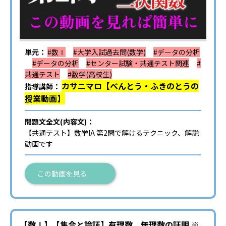
単元：
#数Ⅰ
#大学入試過去問(数学)
#データの分析
#データの分析
#センター試験・共通テスト関連
#
共通テスト
#数学(高校生)
カサニマロ【べんとう・ふきのとうの
指導講師：
授業動画】
問題文全文(内容文)：
【共通テスト】数学IA 第2問で解けるテクニック、解説
動画です
この動画を見る
【数Ⅰ】【集合と論証】有理数、無理数の証明 ※