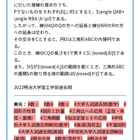
に引いた接線の接点のうち、
Pでないものをそれぞれ$Q,\ R$とすると、$\angle QAB+
\angle RBA \lt \pi$である。
したがって、線分AQのQの方への延長と線分BRのRの方
への延長は交わり、
その交点をCとすると、円Oは三角形ABCの内接円であ
る。
このとき、線分CQの長さをtで表すと$\ \boxed{お}$であ
る。
また、$t$が$\boxed{え}$の範囲を動くとき、三角形ABC
の面積Sの取り得る値の範囲は$\boxed{か}$である。
2022明治大学理工学部過去問
単元：
#数Ⅰ
#数A
#数Ⅱ
#大学入試過去問(数学)
#
図形の性質
#図形と計量
#三角比への応用（正弦・余
弦・面積）
#三角関数
#加法定理とその応用
#学校
別大学入試過去問解説(数学)
#英語(高校生)
#平面図形
#大学入試過去問(英語)
#学校別大学入試過去問解説
(英語)
#明治大学
#数学(高校生)
#明治大学