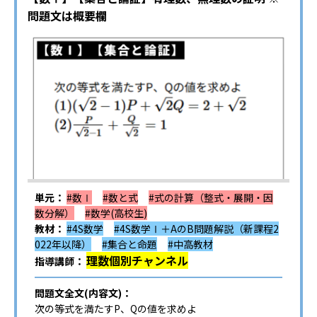
問題文は概要欄
単元：
#数Ⅰ
#数と式
#式の計算（整式・展開・因
数分解）
#数学(高校生)
教材：
#4S数学
#4S数学Ⅰ＋AのB問題解説（新課程2
022年以降）
#集合と命題
#中高教材
理数個別チャンネル
指導講師：
問題文全文(内容文)：
次の等式を満たすP、Qの値を求めよ