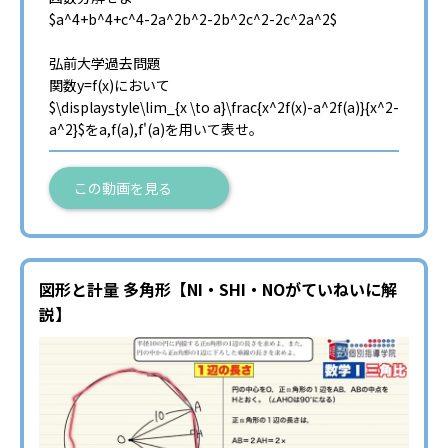
$a^4+b^4+c^4-2a^2b^2-2b^2c^2-2c^2a^2$
弘前大学過去問題
関数y=f(x)において
$\displaystyle\lim_{x \to a}\frac{x^2f(x)-a^2f(a)}{x^2-
a^2}$をa,f(a),f'(a)を用いて表せ。
この動画を見る
図形と計量 多角形【NI・SHI・NOがていねいに解
説】