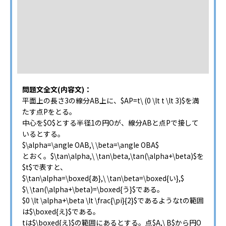
問題文全文(内容文)：
平面上の長さ3の線分AB上に、$AP=t\ (0 \lt t \lt 3)$を満
たす点Pをとる。
中心を$O$とする半径1の円Oが、線分ABと点Pで接して
いるとする。
$\alpha=\angle OAB,\ \beta=\angle OBA$
とおく。$\tan\alpha,\ \tan\beta,\tan(\alpha+\beta)$を
$t$で表すと、
$\tan\alpha=\boxed{あ},\ \tan\beta=\boxed{い},$
$\ \tan(\alpha+\beta)=\boxed{う}$である。
$0 \lt \alpha+\beta \lt \frac{\pi}{2}$であるようなtの範囲
は$\boxed{え}$である。
tは$\boxed{え}$の範囲にあるとする。点$A,\ B$から円O