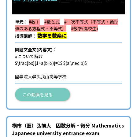
単元：
#数Ⅰ
#数と式
#一次不等式（不等式・絶対
値のある方程式・不等式）
#数学(高校生)
数学を数楽に
指導講師：
問題文全文(内容文)：
xについて解け
$\frac{bx}{1+a(b+x)}=1$ $(a \neq b)$
國學院大學久我山高等学校
この動画を見る
横市（医）弘前大 因数分解・微分 Mathematics
Japanese university entrance exam