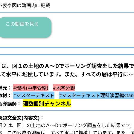
※表や図は動画内に記載
この動画を見る
２は、図１の土地のＡ～Dでボーリング調査をした結果で
べて水平に堆積しています。また、すべての層は平行に…
単元：
#理科(中学受験)
#地学分野
教材：
#マスターテキスト
#マスターテキスト理科演習編stand
理数個別チャンネル
指導講師：
問題文全文(内容文)：
図２は、図１の土地のＡ～Dでボーリング調査をした結果です
お、この地域の地層は、すべて水平に堆積しています。また、