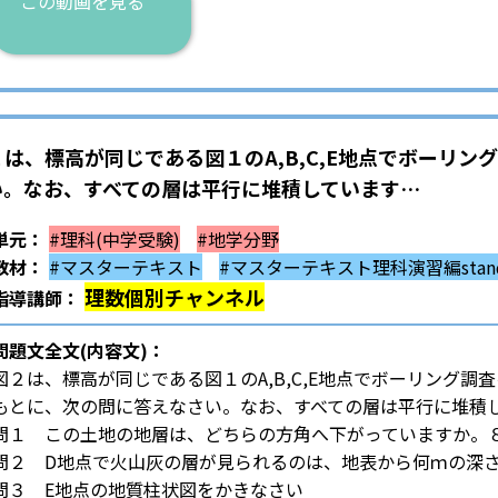
この動画を見る
は、標高が同じである図１のA,B,C,E地点でボーリン
い。なお、すべての層は平行に堆積しています…
単元：
#理科(中学受験)
#地学分野
教材：
#マスターテキスト
#マスターテキスト理科演習編stand
理数個別チャンネル
指導講師：
問題文全文(内容文)：
図２は、標高が同じである図１のA,B,C,E地点でボーリング
もとに、次の問に答えなさい。なお、すべての層は平行に堆積
問１ この土地の地層は、どちらの方角へ下がっていますか。
問２ D地点で火山灰の層が見られるのは、地表から何ｍの深
問３ E地点の地質柱状図をかきなさい