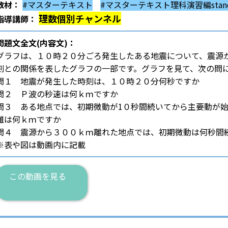
教材：
#マスターテキスト
#マスターテキスト理科演習編stand
理数個別チャンネル
指導講師：
問題文全文(内容文)：
グラフは、１０時２０分ごろ発生したある地震について、震源
刻との関係を表したグラフの一部です。グラフを見て、次の問
問１ 地震が発生した時刻は、１０時２０分何秒ですか
問２ Ｐ波の秒速は何ｋｍですか
問３ ある地点では、初期微動が1０秒間続いてから主要動が
離は何ｋｍですか
問４ 震源から３００ｋｍ離れた地点では、初期微動は何秒間
※表や図は動画内に記載
この動画を見る