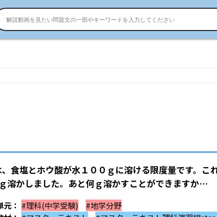
は、食塩とホウ酸が水１００ｇに溶ける限度量です。こ
９ｇ溶かしました。あと何ｇ溶かすことができますか…
単元：
#理科(中学受験)
#地学分野