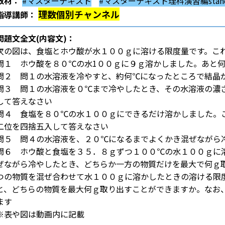
教材：
#マスターテキスト
#マスターテキスト理科演習編stand
理数個別チャンネル
指導講師：
問題文全文(内容文)：
次の図は、食塩とホウ酸が水１００ｇに溶ける限度量です。こ
問１ ホウ酸を８０℃の水1００ｇに９ｇ溶かしました。あと
問２ 問１の水溶液を冷やすと、約何℃になったところで結晶
問３ 問１の水溶液を０℃まで冷やしたとき、その水溶液の濃
して答えなさい
問４ 食塩を８０℃の水１００ｇにできるだけ溶かしました。
二位を四捨五入して答えなさい
問５ 問４の水溶液を、２０℃になるまでよくかき混ぜながら
問６ ホウ酸と食塩を３５．８ｇずつ１００℃の水１００ｇに
ぜながら冷やしたとき、どちらか一方の物質だけを最大で何ｇ
つの物質を混ぜ合わせて水１００ｇに溶かしたときの溶ける限
と、どちらの物質を最大何ｇ取り出すことができますか。なお
ます
※表や図は動画内に記載