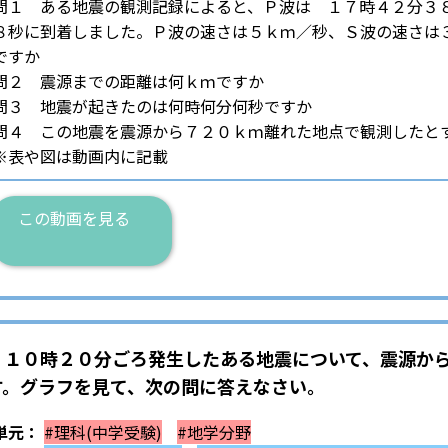
問１ ある地震の観測記録によると、Ｐ波は １７時４２分３
８秒に到着しました。Ｐ波の速さは５ｋｍ／秒、Ｓ波の速さは
ですか
問２ 震源までの距離は何ｋｍですか
問３ 地震が起きたのは何時何分何秒ですか
問４ この地震を震源から７２０ｋｍ離れた地点で観測したと
※表や図は動画内に記載
この動画を見る
、１０時２０分ごろ発生したある地震について、震源か
す。グラフを見て、次の問に答えなさい。
単元：
#理科(中学受験)
#地学分野