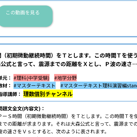
この動画を見る
間（初期微動継続時間）をＴとします。この時間Ｔを使
森公式と言って、震源までの距離をＸとし、Ｐ波の速さ
単元：
#理科(中学受験)
#地学分野
教材：
#マスターテキスト
#マスターテキスト理科演習編stand
理数個別チャンネル
指導講師：
問題文全文(内容文)：
ＰーＳ時間（初期微動継続時間）をＴとします。この時間Ｔを
までの距離が求まります。それは大森公式と言って、震源まで
波の速さをＶｓとすると、次のように表されます。