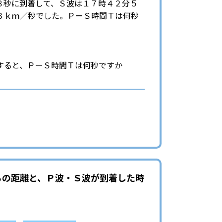
８秒に到着して、Ｓ波は１７時４２分５
３ｋｍ／秒でした。ＰーＳ時間Ｔは何秒
すると、ＰーＳ時間Ｔは何秒ですか
らの距離と、Ｐ波・Ｓ波が到着した時