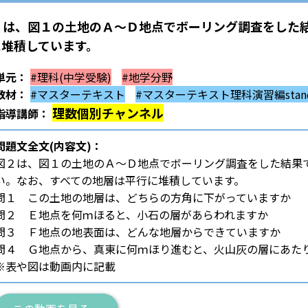
２は、図１の土地のＡ～Ｄ地点でボーリング調査をした
に堆積しています。
単元：
#理科(中学受験)
#地学分野
教材：
#マスターテキスト
#マスターテキスト理科演習編stand
理数個別チャンネル
指導講師：
問題文全文(内容文)：
図２は、図１の土地のＡ～Ｄ地点でボーリング調査をした結果
い。なお、すべての地層は平行に堆積しています。
問１ この土地の地層は、どちらの方角に下がっていますか
問２ Ｅ地点を何ｍほると、小石の層があらわれますか
問３ Ｆ地点の地表面は、どんな地層からできていますか
問４ Ｇ地点から、真東に何ｍほり進むと、火山灰の層にあた
※表や図は動画内に記載