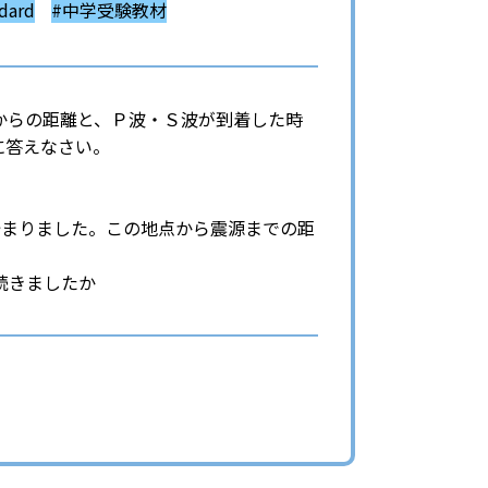
ard
#中学受験教材
からの距離と、Ｐ波・Ｓ波が到着した時
に答えなさい。
始まりました。この地点から震源までの距
続きましたか