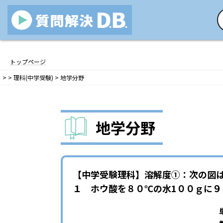
コ
ナ
ン
ビ
トップページ
テ
ゲ
>
>
理科(中学受験)
>
地学分野
ン
ー
ツ
シ
へ
ョ
ス
ン
地学分野
キ
に
ッ
移
プ
動
【中学受験理科】溶解度①：次の図
１ ホウ酸を８０℃の水1００ｇに