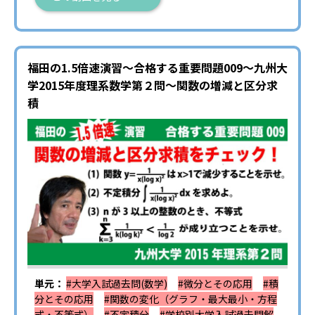
福田の1.5倍速演習〜合格する重要問題009〜九州大
学2015年度理系数学第２問〜関数の増減と区分求
積
単元：
#大学入試過去問(数学)
#微分とその応用
#積
分とその応用
#関数の変化（グラフ・最大最小・方程
式・不等式）
#不定積分
#学校別大学入試過去問解