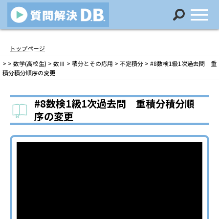
コ
ナ
ン
ビ
トップページ
テ
ゲ
>
>
数学(高校生)
>
数Ⅲ
>
積分とその応用
>
不定積分
>
#8数検1級1次過去問 重
ン
ー
積分積分順序の変更
ツ
シ
へ
ョ
ス
ン
#8数検1級1次過去問 重積分積分順
キ
に
序の変更
ッ
移
プ
動