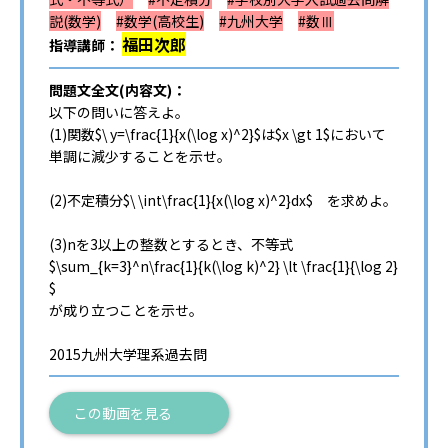
説(数学)
#数学(高校生)
#九州大学
#数Ⅲ
福田次郎
指導講師：
問題文全文(内容文)：
以下の問いに答えよ。
(1)関数$\ y=\frac{1}{x(\log x)^2}$は$x \gt 1$において
単調に減少することを示せ。
(2)不定積分$\ \int\frac{1}{x(\log x)^2}dx$ を求めよ。
(3)nを3以上の整数とするとき、不等式
$\sum_{k=3}^n\frac{1}{k(\log k)^2} \lt \frac{1}{\log 2}
$
が成り立つことを示せ。
2015九州大学理系過去問
この動画を見る