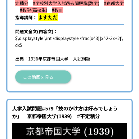
定積分
#学校別大学入試過去問解説(数学)
#京都大学
#数学(高校生)
#数Ⅲ
ますただ
指導講師：
問題文全文(内容文)：
$\displaystyle \int \displaystyle \frac{x^3}{x^2-3x+2}\
dx$
出典：1936年京都帝国大学 入試問題
この動画を見る
大学入試問題#579「技のかけ方は好みでしょう
か」 京都帝国大学(1939) #不定積分