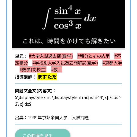
単元：
#大学入試過去問(数学)
#積分とその応用
#不
定積分
#学校別大学入試過去問解説(数学)
#京都大学
#数学(高校生)
#数Ⅲ
ますただ
指導講師：
問題文全文(内容文)：
$\displaystyle \int \displaystyle \frac{\sin^4\ x}{\cos^
3\ x} dx$
出典：1939年京都帝国大学 入試問題
この動画を見る