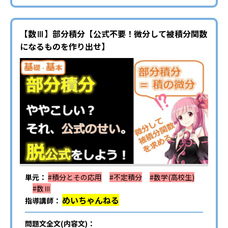
【数Ⅲ】部分積分【公式不要！微分して被積分関数
になるものを作り出せ】
単元：
#積分とその応用
#不定積分
#数学(高校生)
#数Ⅲ
めいちゃんねる
指導講師：
問題文全文(内容文)：