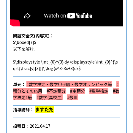
問題文全文(内容文)：
$\boxed{7}$
以下を解け.
$\displaystyle \int_{0}^{3} dy \displaystyle \int_{0}^{\s
qrt{\frac{y}{3}}}\ \log(x^3-3x+3)dx$
単元：
#数学検定・数学甲子園・数学オリンピック等
#
積分とその応用
#不定積分
#定積分
#数学検定
#数
学検定1級
#数学(高校生)
#数Ⅲ
ますただ
指導講師：
投稿日：
2021.04.17