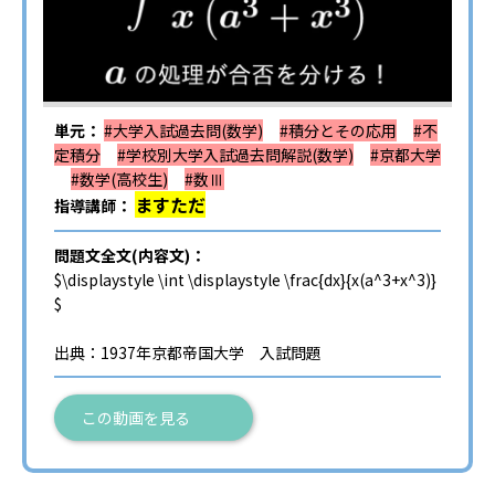
単元：
#大学入試過去問(数学)
#積分とその応用
#不
定積分
#学校別大学入試過去問解説(数学)
#京都大学
#数学(高校生)
#数Ⅲ
ますただ
指導講師：
問題文全文(内容文)：
$\displaystyle \int \displaystyle \frac{dx}{x(a^3+x^3)}
$
出典：1937年京都帝国大学 入試問題
この動画を見る