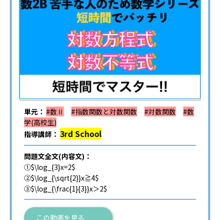
単元：
#数Ⅱ
#指数関数と対数関数
#対数関数
#数
学(高校生)
3rd School
指導講師：
問題文全文(内容文)：
①$\log_{3}x=2$
②$\log_{\sqrt{2}}x≧4$
③$\log_{\frac{1}{3}}x＞2$
この動画を見る