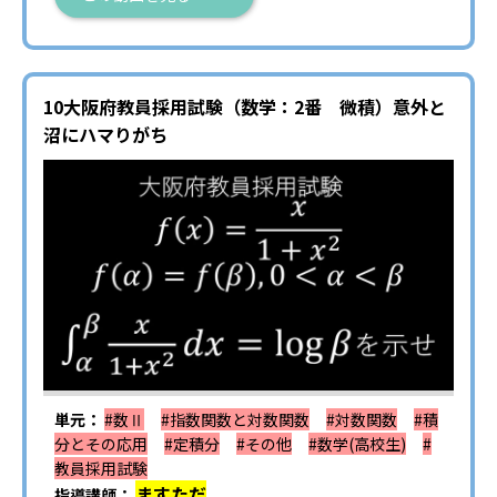
10大阪府教員採用試験（数学：2番 微積）意外と
沼にハマりがち
単元：
#数Ⅱ
#指数関数と対数関数
#対数関数
#積
分とその応用
#定積分
#その他
#数学(高校生)
#
教員採用試験
ますただ
指導講師：