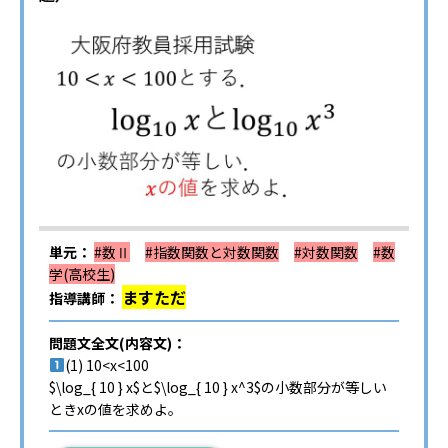
単元：
#数Ⅱ
#指数関数と対数関数
#対数関数
#数
学(高校生)
ますただ
指導講師：
問題文全文(内容文)：
(1) 10<x<100
$\log_{ 10 } x$と$\log_{ 10 } x^3$の小数部分が等しい
ときxの値を求めよ。