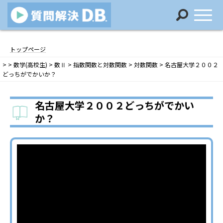
コ
ナ
ン
ビ
トップページ
テ
ゲ
>
>
数学(高校生)
>
数Ⅱ
>
指数関数と対数関数
>
対数関数
>
名古屋大学２００２
ン
ー
どっちがでかいか？
ツ
シ
へ
ョ
ス
ン
名古屋大学２００２どっちがでかい
キ
に
か？
ッ
移
プ
動