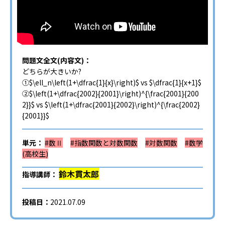
問題文全文(内容文)：
どちらが大きいか?
①$\ell_n\left(1+\dfrac{1}{x}\right)$ vs $\dfrac{1}{x+1}$
②$\left(1+\dfrac{2002}{2001}\right)^{\frac{2001}{200
2}}$ vs $\left(1+\dfrac{2001}{2002}\right)^{\frac{2002}
{2001}}$
単元：
#数Ⅱ
#指数関数と対数関数
#対数関数
#数学
(高校生)
鈴木貫太郎
指導講師：
投稿日：
2021.07.09