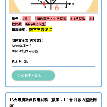
単元：
#数Ⅱ
#指数関数と対数関数
#指数関数
#対
数関数
#数学(高校生)
数学を数楽に
指導講師：
問題文全文(内容文)：
Aのx座標＝？
＊図は動画内参照
栃木県（改）
この動画を見る
13大阪府教員採用試験（数学：1-1番 対数の整数問
題）