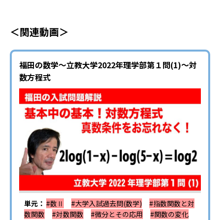
＜関連動画＞
福田の数学〜立教大学2022年理学部第１問(1)〜対
数方程式
単元：
#数Ⅱ
#大学入試過去問(数学)
#指数関数と対
数関数
#対数関数
#微分とその応用
#関数の変化