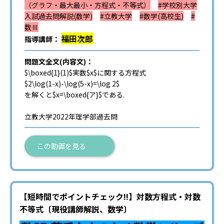
（グラフ・最大最小・方程式・不等式）
#学校別大学
入試過去問解説(数学)
#立教大学
#数学(高校生)
#
数Ⅲ
福田次郎
指導講師：
問題文全文(内容文)：
$\boxed{1}(1)$実数$x$に関する方程式
$2\log(1-x)-\log(5-x)=\log 2$
を解くと$x=\boxed{ア}$である.
立教大学2022年理学部過去問
この動画を見る
【短時間でポイントチェック!!】対数方程式・対数
不等式〔現役講師解説、数学〕