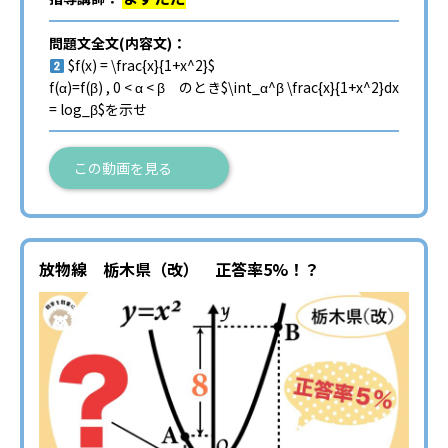
問題文全文(内容文)：
$f(x) = \frac{x}{1+x^2}$
f(α)=f(β) , 0 < α < β のとき$\int_α^β \frac{x}{1+x^2}dx
= log_β$を示せ
この動画を見る
放物線 栃木県（改） 正答率5%！？