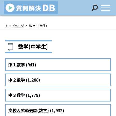
コ
ナ
ン
ビ
トップページ
数学(中学生)
テ
ゲ
ン
ー
ツ
シ
数学(中学生)
へ
ョ
ス
ン
キ
に
ッ
移
中１数学 (941)
プ
動
中２数学
(1,288)
中３数学
(1,779)
高校入試過去問(数学)
(1,932)