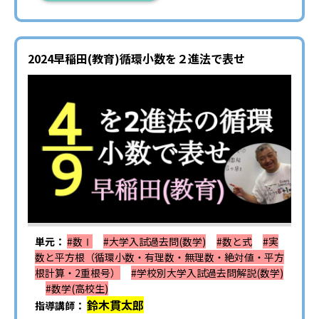
2024早稲田(教育)循環小数を２進法で表せ
単元：
#数Ⅰ
#大学入試過去問(数学)
#数と式
#実
数と平方根（循環小数・有理数・無理数・絶対値・平方
根計算・2重根号）
#学校別大学入試過去問解説(数学)
#数学(高校生)
鈴木貫太郎
指導講師：