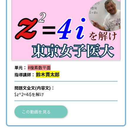
単元：
#複素数平面
鈴木貫太郎
指導講師：
問題文全文(内容文)：
$z^2=4i$を解け
この動画を見る