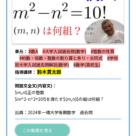
単元：
#数A
#大学入試過去問(数学)
#整数の性質
#約数・倍数・整数の割り算と余り・合同式
#学校
別大学入試過去問解説(数学)
#数学(高校生)
鈴木貫太郎
指導講師：
問題文全文(内容文)：
$m,n$正の整数
$m^2-n^2=10!$を満たす$(m,n)$の組は何組？
出典：2024年一橋大学後期数学 過去問
この動画を見る