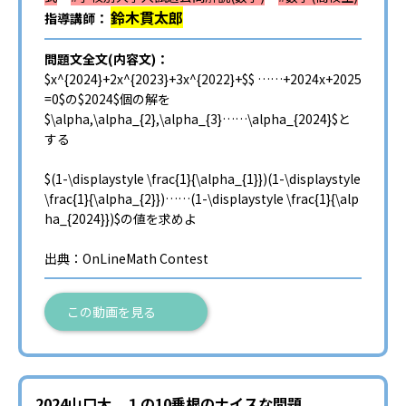
鈴木貫太郎
指導講師：
問題文全文(内容文)：
$x^{2024}+2x^{2023}+3x^{2022}+$$ ……+2024x+2025
=0$の$2024$個の解を
$\alpha,\alpha_{2},\alpha_{3}……\alpha_{2024}$と
する
$(1-\displaystyle \frac{1}{\alpha_{1}})(1-\displaystyle
\frac{1}{\alpha_{2}})……(1-\displaystyle \frac{1}{\alp
ha_{2024}})$の値を求めよ
出典：OnLineMath Contest
この動画を見る
2024山口大 １の10乗根のナイスな問題