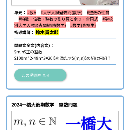
単元：
#数A
#大学入試過去問(数学)
#整数の性質
#約数・倍数・整数の割り算と余り・合同式
#学校
別大学入試過去問解説(数学)
#数学(高校生)
鈴木貫太郎
指導講師：
問題文全文(内容文)：
$m,n$正の整数
$100m^2-49n^2=20!$を満たす$(m,n)$の組は何組？
この動画を見る
2024一橋大後期数学 整数問題