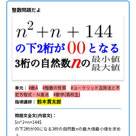
整数問題だよ
単元：
#数A
#整数の性質
#ユークリッド互除法と不
定方程式・Ｎ進法
#数学(高校生)
鈴木貫太郎
指導講師：
問題文全文(内容文)：
$n^2+n+144$
の下2桁が00になる3桁の自然数nの最大値最小値を求め
よ.