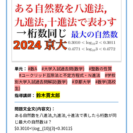
単元：
#数A
#大学入試過去問(数学)
#整数の性質
#ユークリッド互除法と不定方程式・Ｎ進法
#学校
別大学入試過去問解説(数学)
#京都大学
#数学(高校
生)
鈴木貫太郎
指導講師：
問題文全文(内容文)：
ある自然数を八進法,九進法,十進法で表したら桁数が同
じ最大の自然数は？
$0.3010<\log_{10}{3}<0.3011$