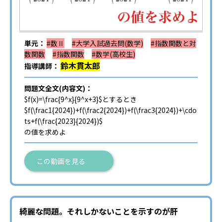
単元：
#数Ⅱ
#大学入試過去問(数学)
#指数関数と対
数関数
#指数関数
#数学(高校生)
鈴木貫太郎
指導講師：
問題文全文(内容文)：
$f(x)=\frac{9^x}{9^x+3}$とするとき
$f(\frac1{2024})+f(\frac2{2024})+f(\frac3{2024})+\cdo
ts+f(\frac{2023}{2024})$
の値を求めよ
この動画を見る
綺麗な問題。それしかないことを示すのが肝