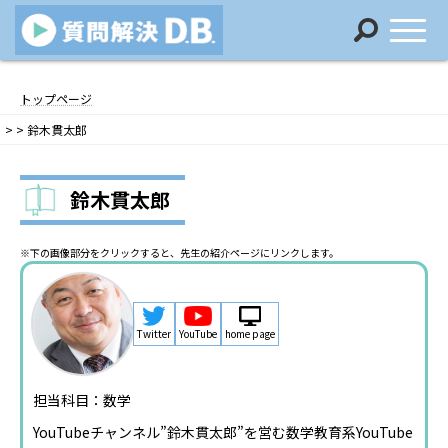
コ
ナ
ン
ビ
トップページ
テ
ゲ
>
>
鈴木貫太郎
ン
ー
ツ
シ
へ
ョ
鈴木貫太郎
ス
ン
キ
に
ッ
移
※下の画像部分をクリックすると、先生の紹介ページにリンクします。
プ
動
Twitter
YouTube
home page
担当科目：数学
YouTubeチャンネル”鈴木貫太郎”を営む数学教育系YouTube