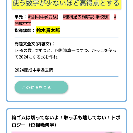
単元：
#理科(中学受験)
#理科過去問解説(学校別)
#
開成中学
鈴木貫太郎
指導講師：
問題文全文(内容文)：
1～9の数1つずつと、四則演算一つずつ、かっこを使っ
て2024になる式を作れ.
2024開成中学過去問
この動画を見る
輪ゴムは切ってないよ！取っ手も壊してない！トポ
ロジー（位相幾何学）