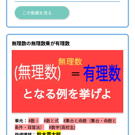
この動画を見る
無理数の無理数乗が有理数
単元：
#数Ⅰ
#数と式
#集合と命題（集合・命題と
条件・背理法）
#数学(高校生)
鈴木貫太郎
指導講師：