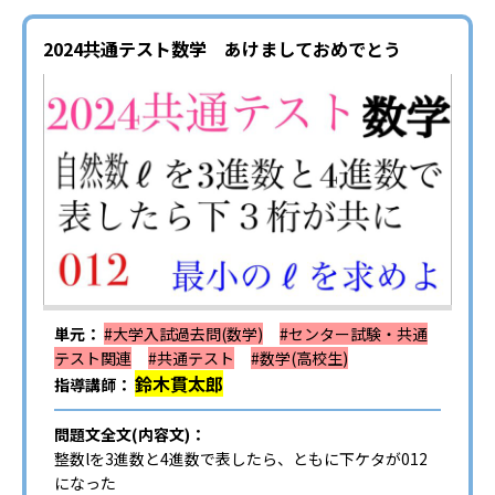
2024共通テスト数学 あけましておめでとう
単元：
#大学入試過去問(数学)
#センター試験・共通
テスト関連
#共通テスト
#数学(高校生)
鈴木貫太郎
指導講師：
問題文全文(内容文)：
整数lを3進数と4進数で表したら、ともに下ケタが012
になった