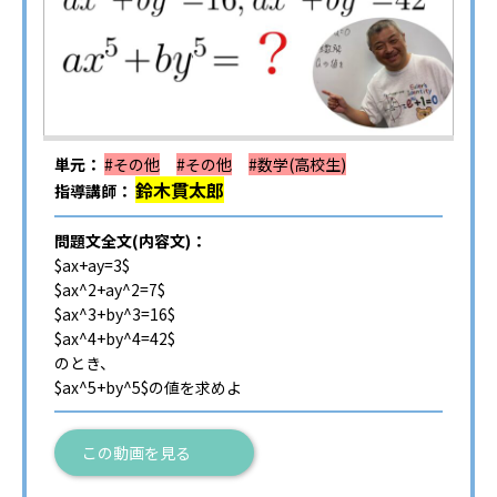
単元：
#その他
#その他
#数学(高校生)
鈴木貫太郎
指導講師：
問題文全文(内容文)：
$ax+ay=3$
$ax^2+ay^2=7$
$ax^3+by^3=16$
$ax^4+by^4=42$
のとき、
$ax^5+by^5$の値を求めよ
この動画を見る