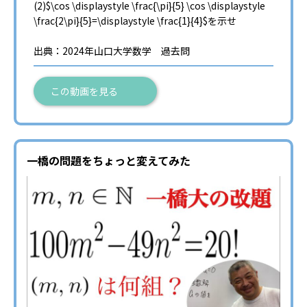
(2)$\cos \displaystyle \frac{\pi}{5} \cos \displaystyle
\frac{2\pi}{5}=\displaystyle \frac{1}{4}$を示せ
出典：2024年山口大学数学 過去問
この動画を見る
一橋の問題をちょっと変えてみた