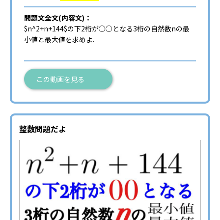
問題文全文(内容文)：
$n^2+n+144$の下2桁が○○となる3桁の自然数nの最
小値と最大値を求めよ.
この動画を見る
整数問題だよ