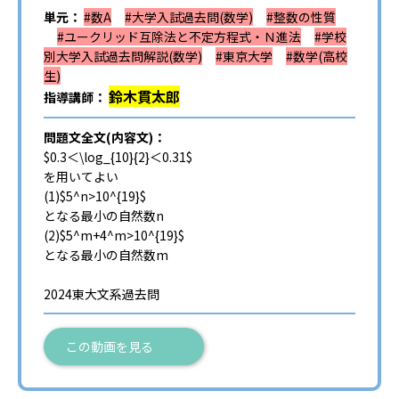
単元：
#数A
#大学入試過去問(数学)
#整数の性質
#ユークリッド互除法と不定方程式・Ｎ進法
#学校
別大学入試過去問解説(数学)
#東京大学
#数学(高校
生)
鈴木貫太郎
指導講師：
問題文全文(内容文)：
$0.3＜\log_{10}{2}＜0.31$
を用いてよい
(1)$5^n>10^{19}$
となる最小の自然数n
(2)$5^m+4^m>10^{19}$
となる最小の自然数m
2024東大文系過去問
この動画を見る