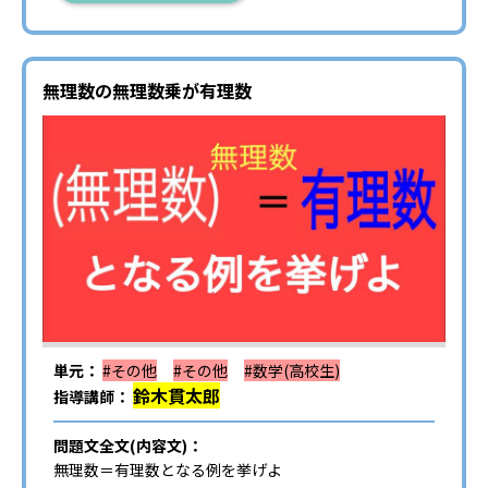
無理数の無理数乗が有理数
単元：
#その他
#その他
#数学(高校生)
鈴木貫太郎
指導講師：
問題文全文(内容文)：
無理数＝有理数となる例を挙げよ