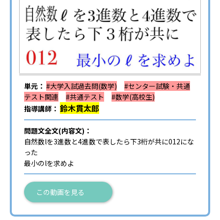
単元：
#大学入試過去問(数学)
#センター試験・共通
テスト関連
#共通テスト
#数学(高校生)
鈴木貫太郎
指導講師：
問題文全文(内容文)：
自然数lを3進数と4進数で表したら下3桁が共に012にな
った
最小のlを求めよ
この動画を見る