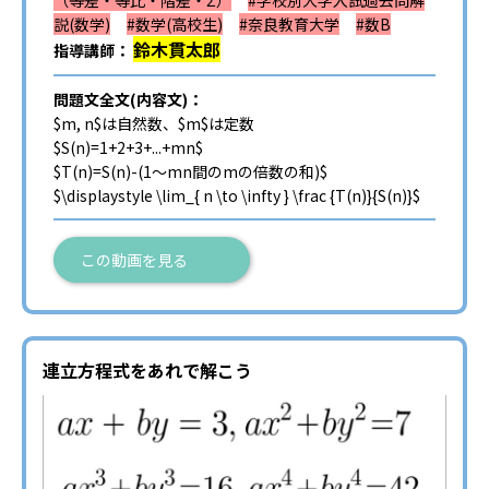
（等差・等比・階差・Σ）
#学校別大学入試過去問解
説(数学)
#数学(高校生)
#奈良教育大学
#数B
鈴木貫太郎
指導講師：
問題文全文(内容文)：
$m, n$は自然数、$m$は定数
$S(n)=1+2+3+...+mn$
$T(n)=S(n)-(1～mn間のmの倍数の和)$
$\displaystyle \lim_{ n \to \infty } \frac {T(n)}{S(n)}$
この動画を見る
連立方程式をあれで解こう