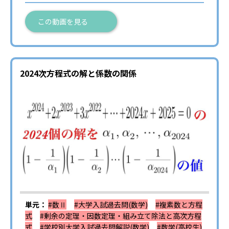
この動画を見る
2024次方程式の解と係数の関係
単元：
#数Ⅱ
#大学入試過去問(数学)
#複素数と方程
式
#剰余の定理・因数定理・組み立て除法と高次方程
式
#学校別大学入試過去問解説(数学)
#数学(高校生)