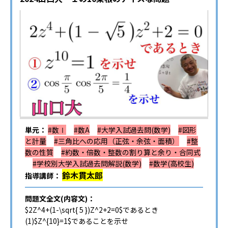
単元：
#数Ⅰ
#数A
#大学入試過去問(数学)
#図形
と計量
#三角比への応用（正弦・余弦・面積）
#整
数の性質
#約数・倍数・整数の割り算と余り・合同式
#学校別大学入試過去問解説(数学)
#数学(高校生)
鈴木貫太郎
指導講師：
問題文全文(内容文)：
$2Z^4+(1-\sqrt{ 5 })Z^2+2=0$であるとき
(1)$Z^{10}=1$であることを示せ