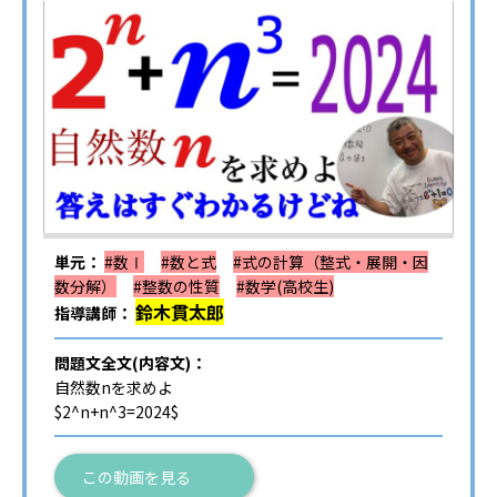
単元：
#数Ⅰ
#数と式
#式の計算（整式・展開・因
数分解）
#整数の性質
#数学(高校生)
鈴木貫太郎
指導講師：
問題文全文(内容文)：
自然数nを求めよ
$2^n+n^3=2024$
この動画を見る