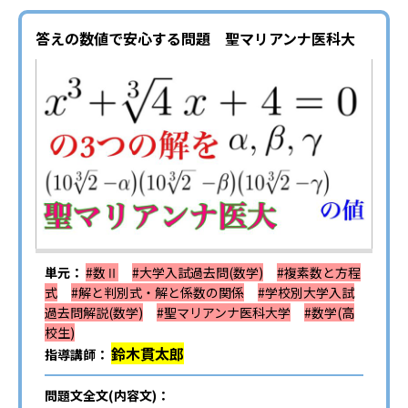
答えの数値で安心する問題 聖マリアンナ医科大
単元：
#数Ⅱ
#大学入試過去問(数学)
#複素数と方程
式
#解と判別式・解と係数の関係
#学校別大学入試
過去問解説(数学)
#聖マリアンナ医科大学
#数学(高
校生)
鈴木貫太郎
指導講師：
問題文全文(内容文)：