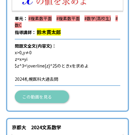
単元：
#複素数平面
#複素数平面
#数学(高校生)
#
数C
鈴木貫太郎
指導講師：
問題文全文(内容文)：
x>0,y≠0
z=x+yi
$z^3=\overline{z}^2$のときxを求めよ
2024札幌医科大過去問
この動画を見る
京都大 2024文系数学