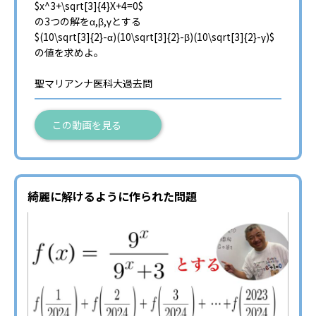
$x^3+\sqrt[3]{4}X+4=0$
の3つの解をα,β,γとする
$(10\sqrt[3]{2}-α)(10\sqrt[3]{2}-β)(10\sqrt[3]{2}-γ)$
の値を求めよ。
聖マリアンナ医科大過去問
この動画を見る
綺麗に解けるように作られた問題