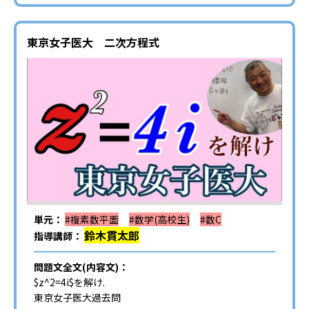
東京女子医大 二次方程式
単元：
#複素数平面
#数学(高校生)
#数C
鈴木貫太郎
指導講師：
問題文全文(内容文)：
$z^2=4i$を解け.
東京女子医大過去問