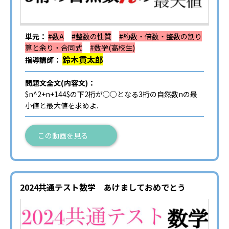
単元：
#数A
#整数の性質
#約数・倍数・整数の割り
算と余り・合同式
#数学(高校生)
鈴木貫太郎
指導講師：
問題文全文(内容文)：
$n^2+n+144$の下2桁が○○となる3桁の自然数nの最
小値と最大値を求めよ.
この動画を見る
2024共通テスト数学 あけましておめでとう